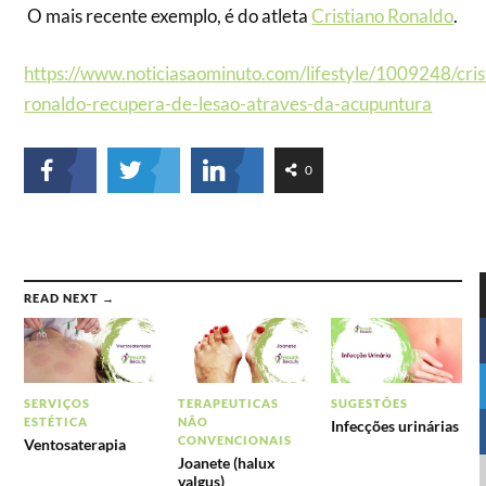
O mais recente exemplo, é do atleta
Cristiano Ronaldo
.
https://www.noticiasaominuto.com/lifestyle/1009248/cris
ronaldo-recupera-de-lesao-atraves-da-acupuntura
0
READ NEXT →
SERVIÇOS
TERAPEUTICAS
SUGESTÕES
ESTÉTICA
NÃO
Infecções urinárias
CONVENCIONAIS
Ventosaterapia
Joanete (halux
valgus)