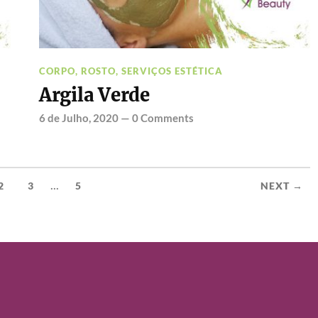
CORPO
,
ROSTO
,
SERVIÇOS ESTÉTICA
Argila Verde
6 de Julho, 2020
—
0 Comments
...
2
3
5
NEXT →