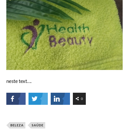
neste text….
0
BELEZA
SAÚDE