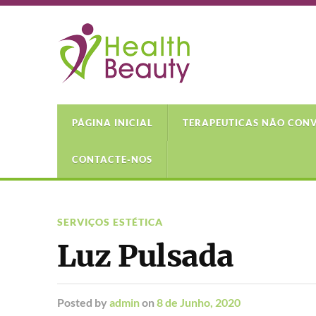
PÁGINA INICIAL
TERAPEUTICAS NÃO CON
CONTACTE-NOS
SERVIÇOS ESTÉTICA
Luz Pulsada
Posted
by
admin
on
8 de Junho, 2020