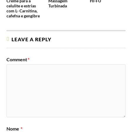
Creme para a
Massagem
HI-FU
celulite e estrias
Turbinada
com L- Carnitina,
cafefna e gengibre
LEAVE A REPLY
Comment
*
Nome
*