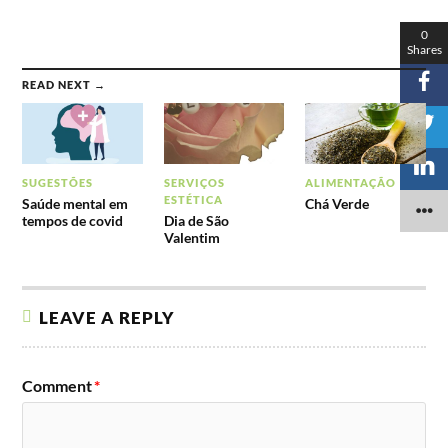
0
Shares
READ NEXT →
SUGESTÕES
SERVIÇOS
ALIMENTAÇÃO
ESTÉTICA
Saúde mental em
Chá Verde
tempos de covid
Dia de São
Valentim
LEAVE A REPLY
Comment
*