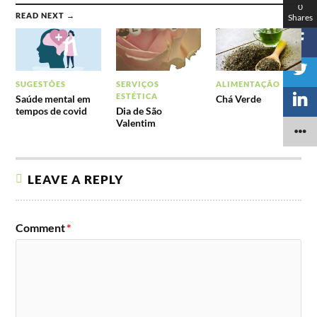
0
READ NEXT →
Shares
SUGESTÕES
SERVIÇOS
ALIMENTAÇÃO
ESTÉTICA
Saúde mental em
Chá Verde
tempos de covid
Dia de São
Valentim
LEAVE A REPLY
Comment
*