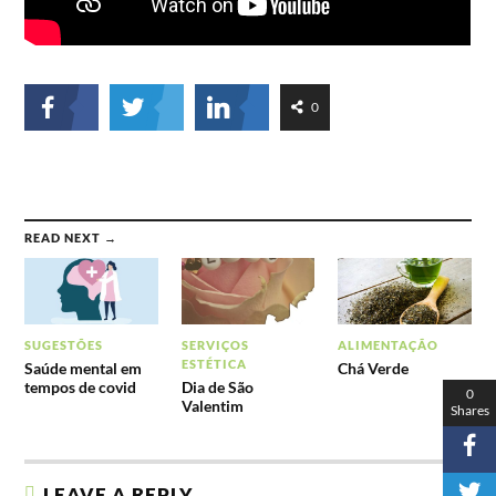
0
READ NEXT →
SUGESTÕES
SERVIÇOS
ALIMENTAÇÃO
ESTÉTICA
Saúde mental em
Chá Verde
tempos de covid
Dia de São
0
Valentim
Shares
LEAVE A REPLY