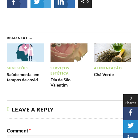
0
READ NEXT →
SUGESTÕES
SERVIÇOS
ALIMENTAÇÃO
ESTÉTICA
Saúde mental em
Chá Verde
tempos de covid
Dia de São
Valentim
0
Shares
LEAVE A REPLY
Comment
*