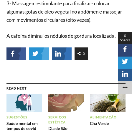
3- Massagem estimulante para finalizar- colocar
algumas gotas de óleo vegetal no abdômen e massejar
com movimentos circulares (oito vezes).
A cafeína diminui os nódulos de gordura localizada.
0
Shares
0
READ NEXT →
SUGESTÕES
SERVIÇOS
ALIMENTAÇÃO
ESTÉTICA
Saúde mental em
Chá Verde
tempos de covid
Dia de São