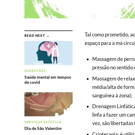
Tal como prometido, aq
READ NEXT →
espaço para a má circu
Massagem de perna
pressão no sentido
SUGESTÕES
Saúde mental em tempos
Massagem de relaxa
de covid
média/alta de forma
sanguínea à zona);
Drenagem Linfática
linfa a fazer um ca
SERVIÇOS ESTÉTICA
vez, são libertadas
Dia de São Valentim
Crioterapia: é util