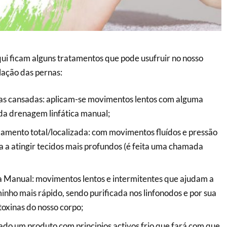
ui ficam alguns tratamentos que pode usufruir no nosso
lação das pernas:
s cansadas: aplicam-se movimentos lentos com alguma
 da drenagem linfática manual;
mento total/localizada: com movimentos fluídos e pressão
 a atingir tecidos mais profundos (é feita uma chamada
 Manual: movimentos lentos e intermitentes que ajudam a
minho mais rápido, sendo purificada nos linfonodos e por sua
 toxinas do nosso corpo;
izado um produto com principios activos frio que fará com que