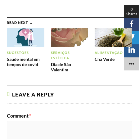
0
Shares
READ NEXT →
SUGESTÕES
SERVIÇOS
ALIMENTAÇÃO
ESTÉTICA
Saúde mental em
Chá Verde
tempos de covid
Dia de São
Valentim
LEAVE A REPLY
Comment
*