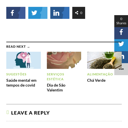
0
0
Shares
READ NEXT →
SUGESTÕES
SERVIÇOS
ALIMENTAÇÃO
ESTÉTICA
Saúde mental em
Chá Verde
tempos de covid
Dia de São
Valentim
LEAVE A REPLY